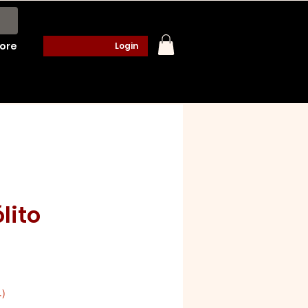
ore
Login
lito
o
.)