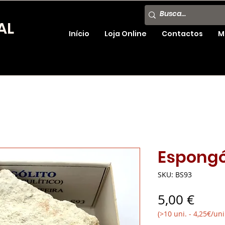
AL
Início
Loja Online
Contactos
M
Espongó
SKU: BS93
Preç
5,00 €
(>10 uni. - 4,25€/uni