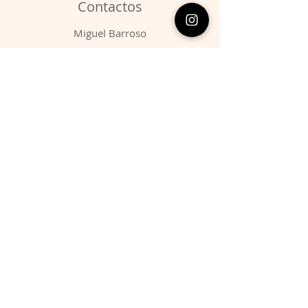
Contactos
​Miguel Barroso
Telefone:
00351 966731310
Email:
migbarroso@hotmail.com
Loja
SISTEMÁTICA
MINERAIS
FÓSSEIS
ANIMAIS
Condições
Entregas & Devoluções
Termos de Serviço