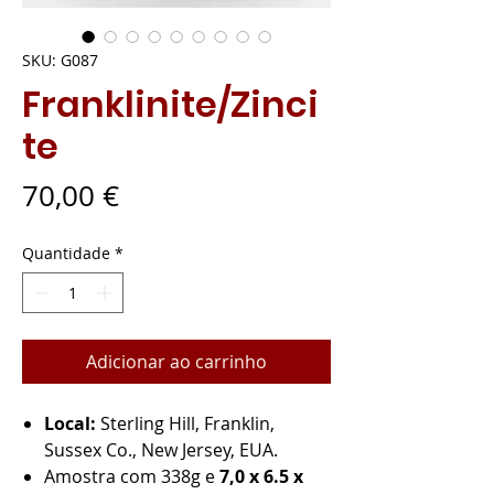
SKU: G087
Franklinite/Zinci
te
Preço
70,00 €
Quantidade
*
Adicionar ao carrinho
Local:
Sterling Hill, Franklin,
Sussex Co., New Jersey, EUA.
Amostra com 338g e
7,0 x 6.5 x