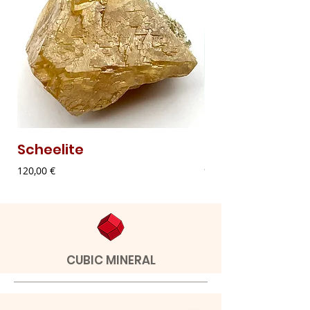
Scheelite
Malaquite Fibr
Preço
Preço
120,00 €
9,00 €
CUBIC MINERAL