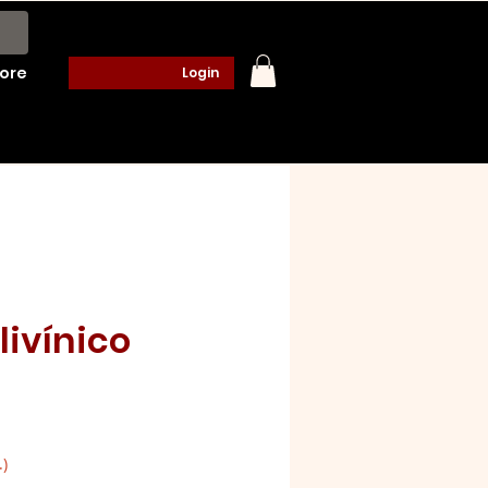
ore
Login
livínico
o
.)