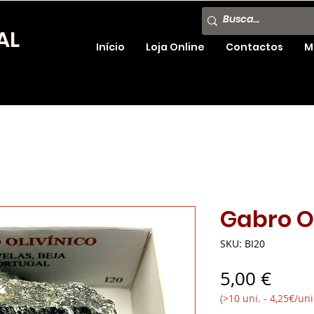
AL
Início
Loja Online
Contactos
M
Gabro O
SKU: BI20
Preç
5,00 €
(>10 uni. - 4,25€/uni