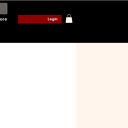
ore
Login
ço