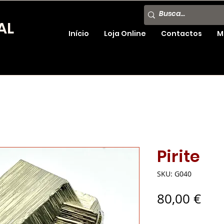
AL
Início
Loja Online
Contactos
M
Pirite
SKU: G040
Pre
80,00 €