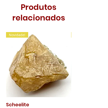
Produtos
relacionados
Novidade!
Novidade!
Scheelite
Malaquite Fibr