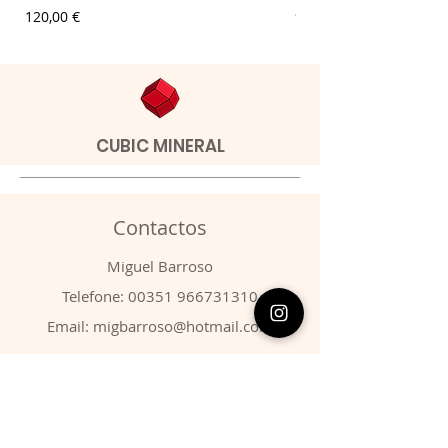
Preço
Preço
120,00 €
9,00 €
CUBIC MINERAL
Contactos
​Miguel Barroso
Telefone:
00351 966731310
Email:
migbarroso@hotmail.com
Loja
SISTEMÁTICA