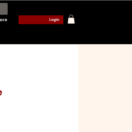
ore
Login
e
o