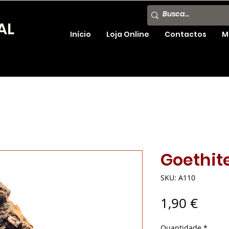
AL
Início
Loja Online
Contactos
M
Goethit
SKU: A110
Preç
1,90 €
Quantidade
*