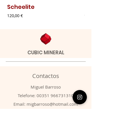
Scheelite
Malaquite Fibr
Preço
Preço
120,00 €
9,00 €
CUBIC MINERAL
Contactos
​Miguel Barroso
Telefone:
00351 966731310
Email:
migbarroso@hotmail.com
Loja