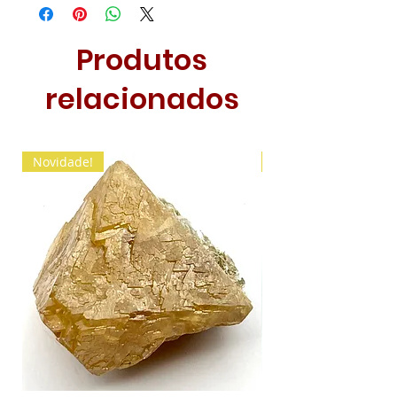
Produtos
relacionados
Novidade!
Novidade!