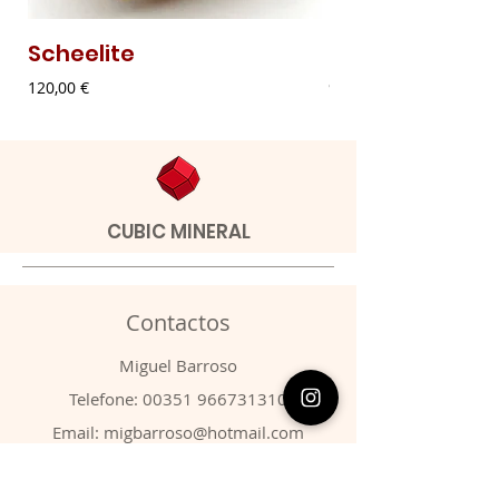
Scheelite
Malaquite Fibr
Preço
Preço
120,00 €
9,00 €
CUBIC MINERAL
Contactos
​Miguel Barroso
Telefone:
00351 966731310
Email:
migbarroso@hotmail.com