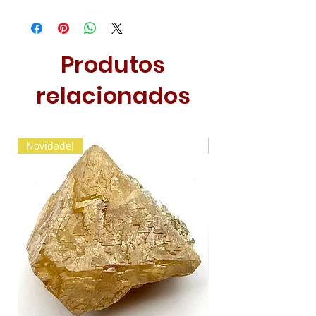
Produtos
relacionados
Novidade!
Novidade!