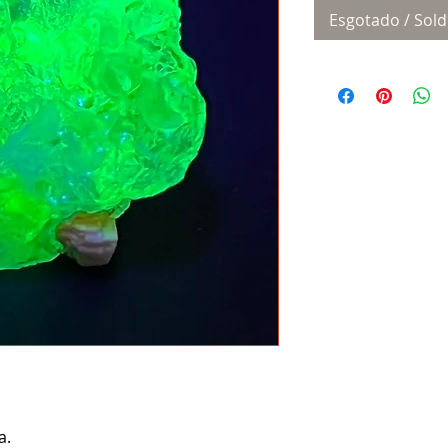
Esgotado / Sold
a.