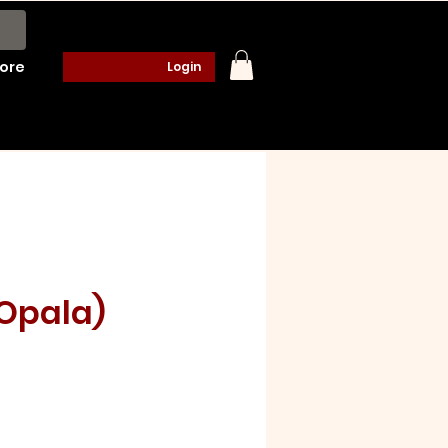
ore
Login
(Opala)
ço