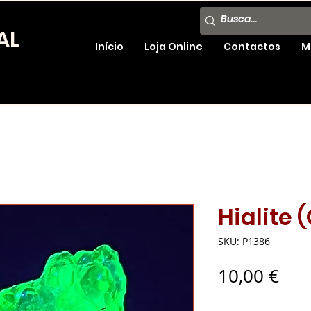
AL
Início
Loja Online
Contactos
M
Hialite 
SKU: P1386
Pre
10,00 €