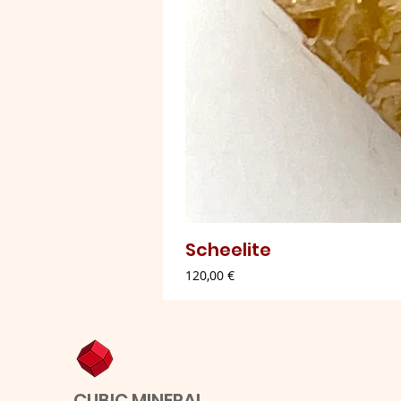
Scheelite
Preço
120,00 €
CUBIC MINERAL