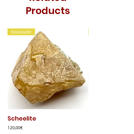
Products
Novidade!
Novidade!
Scheelite
Malaquite Fibr
Price
Price
120,00€
9,00€