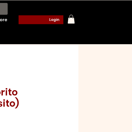
ore
Login
rito
ito)
o