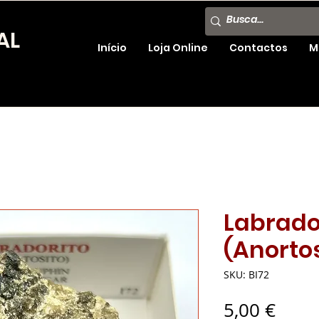
AL
Início
Loja Online
Contactos
M
Labrado
(Anortos
SKU: BI72
Preç
5,00 €