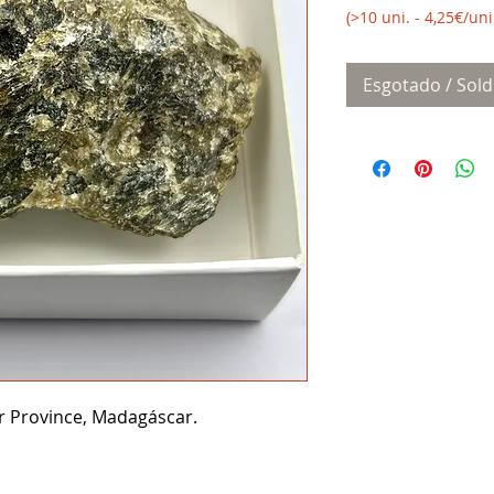
(>10 uni. - 4,25€/uni
Esgotado / Sold
r Province, Madagáscar.