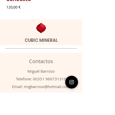
Preço
Preço
120,00 €
9,00 €
CUBIC MINERAL
Contactos
​Miguel Barroso
Telefone:
00351 966731310
Email:
migbarroso@hotmail.com
Loja
SISTEMÁTICA