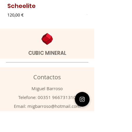
Scheelite
Malaquite Fibr
Preço
Preço
120,00 €
9,00 €
CUBIC MINERAL
Contactos
​Miguel Barroso
Telefone:
00351 966731310
Email:
migbarroso@hotmail.com
Loja