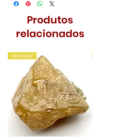
Produtos
relacionados
Novidade!
Novidade!