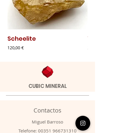
Scheelite
Vanadinite
Preço
Preço
120,00 €
20,00 €
CUBIC MINERAL
Contactos
​Miguel Barroso
Telefone:
00351 966731310