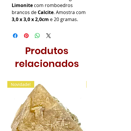
Limonite
com romboedros
brancos de
Calcite
. Amostra com
3,0 x 3,0 x 2,0cm
e 20 gramas.
Produtos
relacionados
Novidade!
Novidade!