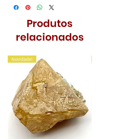
Produtos
relacionados
Novidade!
Novidade!