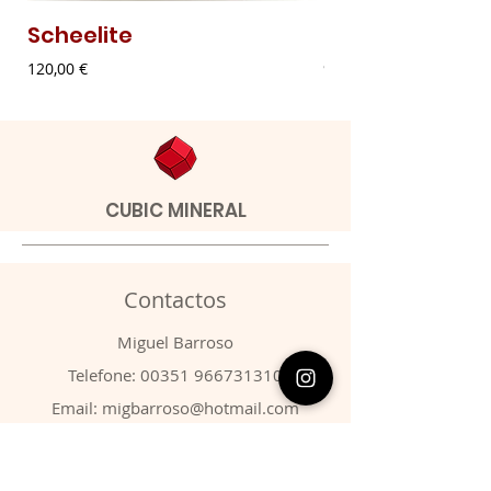
Scheelite
Malaquite Fibr
Preço
Preço
120,00 €
9,00 €
CUBIC MINERAL
Contactos
​Miguel Barroso
Telefone:
00351 966731310
Email:
migbarroso@hotmail.com
Loja