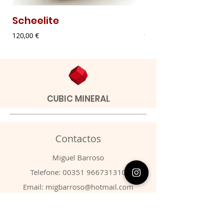
Scheelite
Malaquite Fibr
Preço
Preço
120,00 €
9,00 €
CUBIC MINERAL
Contactos
​Miguel Barroso
Telefone:
00351 966731310
Email:
migbarroso@hotmail.com