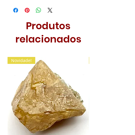
Produtos
relacionados
Novidade!
Novidade!