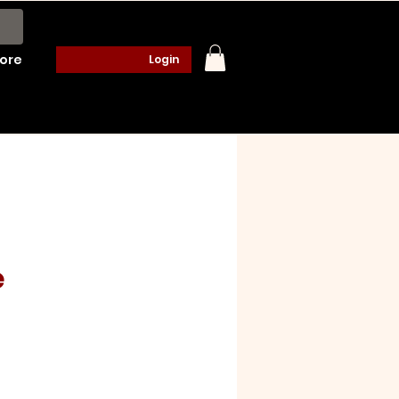
ore
Login
e
o