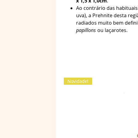
x 1,5 x 1,0cm
.
Ao contrário das habituai
uva), a Prehnite desta re
radiados muito bem defin
papillons
ou laçarotes.
Novidade!