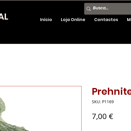
AL
Início
Loja Online
Contactos
M
Prehnit
SKU: P1169
Preç
7,00 €