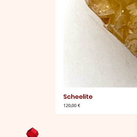
Scheelite
Preço
120,00 €