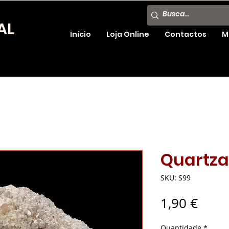
AL
Início
Loja Online
Contactos
M
Quartza
SKU: S99
Preç
1,90 €
Quantidade
*