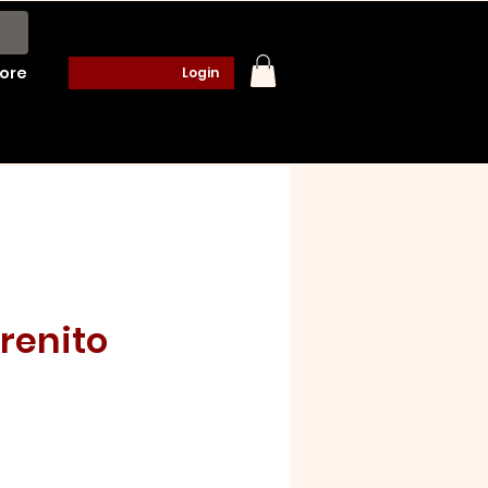
ore
Login
renito
o