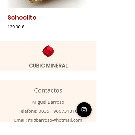
Scheelite
Malaquite Fibr
Preço
Preço
120,00 €
9,00 €
CUBIC MINERAL
Contactos
​Miguel Barroso
Telefone:
00351 966731310
Email:
migbarroso@hotmail.com