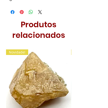
Produtos
relacionados
Novidade!
Novidade!