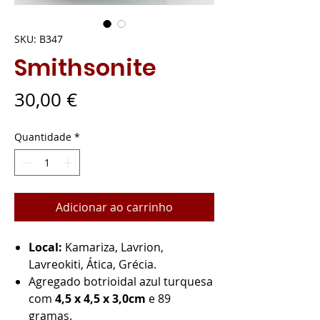
SKU: B347
Smithsonite
Preço
30,00 €
Quantidade
*
Adicionar ao carrinho
Local:
Kamariza, Lavrion,
Lavreokiti, Ática, Grécia.
Agregado botrioidal azul turquesa
com
4,5 x 4,5 x 3,0cm
e 89
gramas.