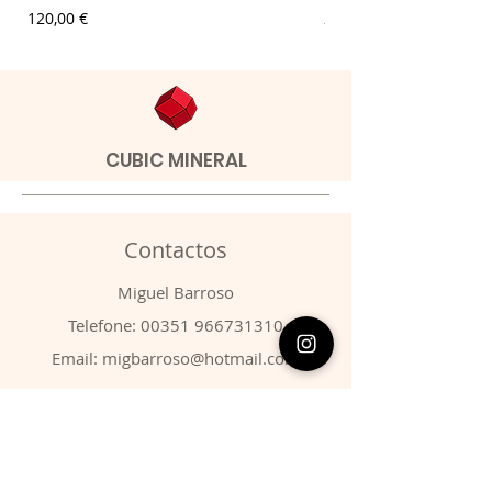
Preço
Preço
120,00 €
20,00 €
CUBIC MINERAL
Contactos
​Miguel Barroso
Telefone:
00351 966731310
Email:
migbarroso@hotmail.com
Loja
SISTEMÁTICA