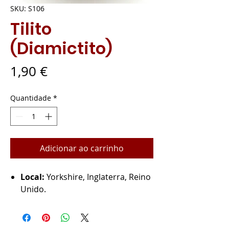
SKU: S106
Tilito
(Diamictito)
Preço
1,90 €
Quantidade
*
Adicionar ao carrinho
Local:
Yorkshire, Inglaterra, Reino
Unido.