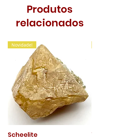
Produtos
relacionados
Novidade!
Novidade!
Scheelite
Vanadinite