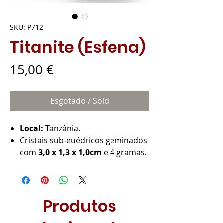
SKU: P712
Titanite (Esfena)
Preço
15,00 €
Esgotado / Sold
Local:
Tanzânia.
Cristais sub-euédricos geminados
com
3,0 x 1,3 x 1,0cm
e 4 gramas.
Produtos