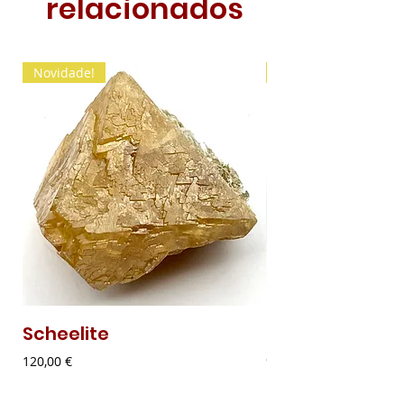
relacionados
Novidade!
Novidade!
Scheelite
Malaquite Fibr
Preço
Preço
120,00 €
9,00 €