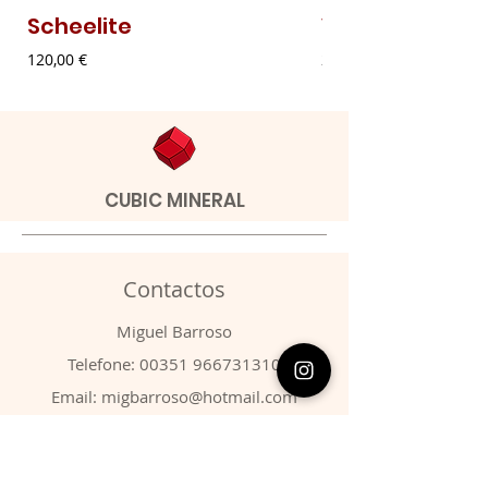
Scheelite
Vanadinite
Preço
Preço
120,00 €
20,00 €
CUBIC MINERAL
Contactos
​Miguel Barroso
Telefone:
00351 966731310
Email:
migbarroso@hotmail.com
Loja