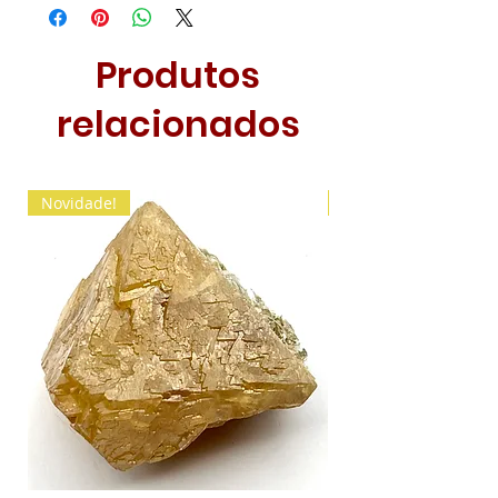
Produtos
relacionados
Novidade!
Novidade!