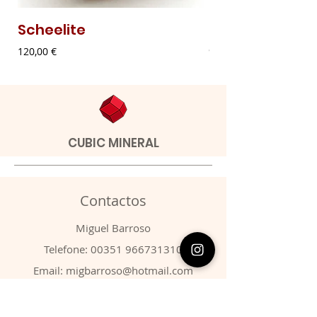
Scheelite
Malaquite Fibr
Preço
Preço
120,00 €
9,00 €
CUBIC MINERAL
Contactos
​Miguel Barroso
Telefone:
00351 966731310
Email:
migbarroso@hotmail.com