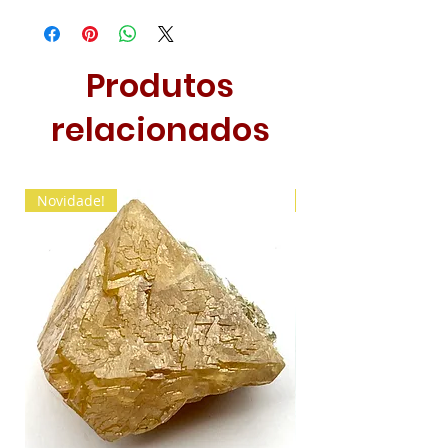
Produtos
relacionados
Novidade!
Novidade!