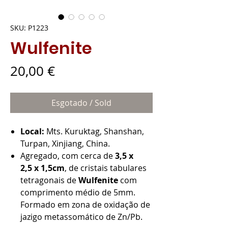
SKU: P1223
Wulfenite
Preço
20,00 €
Esgotado / Sold
Local:
Mts. Kuruktag, Shanshan,
Turpan, Xinjiang, China.
Agregado, com cerca de
3,5 x
2,5 x 1,5cm
, de cristais tabulares
tetragonais de
Wulfenite
com
comprimento médio de 5mm.
Formado em zona de oxidação de
jazigo metassomático de Zn/Pb.