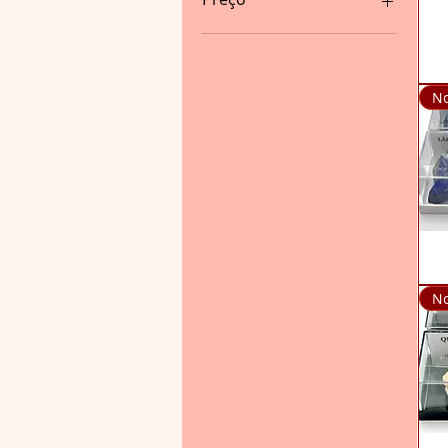
Vis
€ 0
€ 580
No
Vis
No