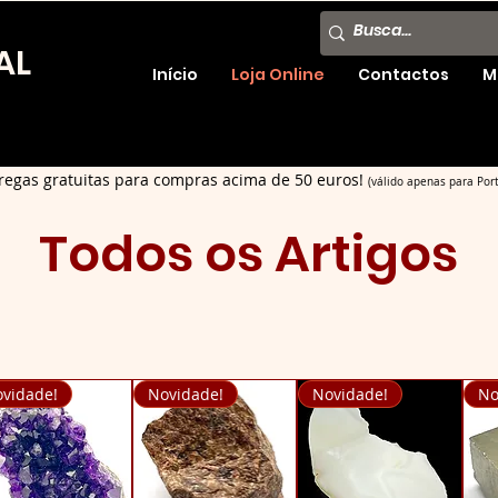
AL
Início
Loja Online
Contactos
M
regas gratuitas para compras acima de 50 euros!
(válido apenas para Port
Todos os Artigos
vidade!
Novidade!
Novidade!
No