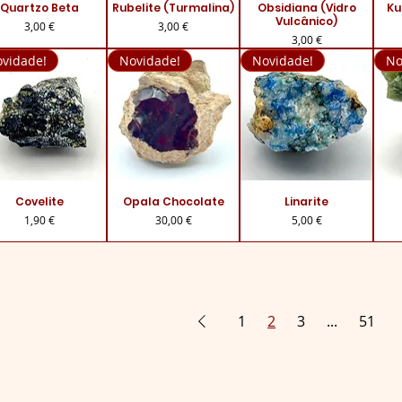
ualização rápida
Quartzo Beta
Rubelite (Turmalina)
Visualização rápida
Visualização rápida
Obsidiana (Vidro
Vis
Ku
Vulcânico)
Preço
Preço
3,00 €
3,00 €
Preço
3,00 €
vidade!
Novidade!
Novidade!
No
ualização rápida
Covelite
Visualização rápida
Opala Chocolate
Visualização rápida
Linarite
Vis
Preço
Preço
Preço
1,90 €
30,00 €
5,00 €
1
2
3
...
51