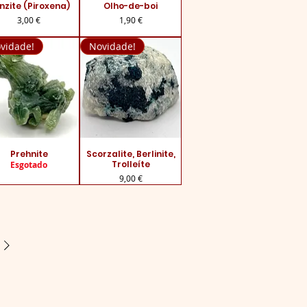
ualização rápida
nzite (Piroxena)
Visualização rápida
Olho-de-boi
Preço
Preço
3,00 €
1,90 €
vidade!
Novidade!
ualização rápida
Prehnite
Visualização rápida
Scorzalite, Berlinite,
Trolleíte
Esgotado
Preço
9,00 €