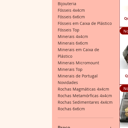
Bijouteria
Fósseis 4x4cm
Fósseis 6x6cm
Vis
Q
Fósseis em Caixa de Plástico
Fósseis Top
No
Minerais 4x4cm
Minerais 6x6cm
Minerais em Caixa de
Plástico
Minerais Micromount
Minerais Top
Minerais de Portugal
Vis
Q
Novidades
No
Rochas Magmáticas 4x4cm
Rochas Metamórficas 4x4cm
Rochas Sedimentares 4x4cm
Rochas 6x6cm
Preço