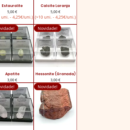
ualização rápida
Estaurolite
Visualização rápida
Calcite Laranja
Preço
Preço
5,00 €
5,00 €
 uni. - 4,25€/uni.)
(>10 uni. - 4,25€/uni.)
vidade!
Novidade!
ualização rápida
Apatite
Hessonite (Granada)
Visualização rápida
Preço
Preço
3,00 €
3,00 €
vidade!
Novidade!