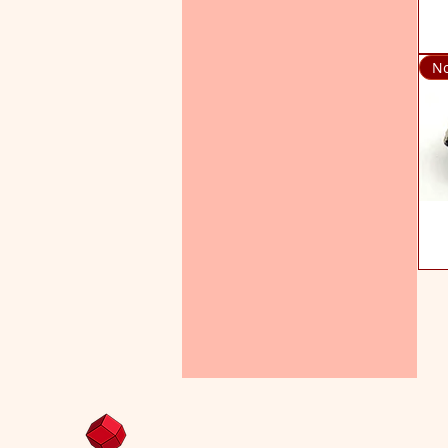
Vis
No
Vis