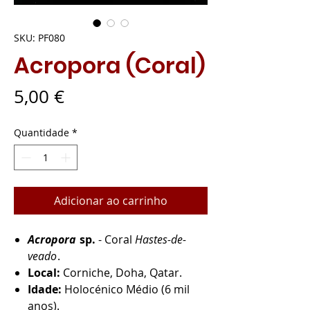
SKU: PF080
Acropora (Coral)
Preço
5,00 €
Quantidade
*
Adicionar ao carrinho
Acropora
sp.
- Coral
Hastes-de-
veado
.
Local:
Corniche, Doha, Qatar.
Idade:
Holocénico Médio (6 mil
anos).