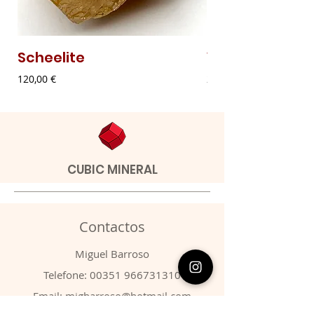
Scheelite
Vanadinite
Preço
Preço
120,00 €
20,00 €
CUBIC MINERAL
Contactos
​Miguel Barroso
Telefone:
00351 966731310
Email:
migbarroso@hotmail.com