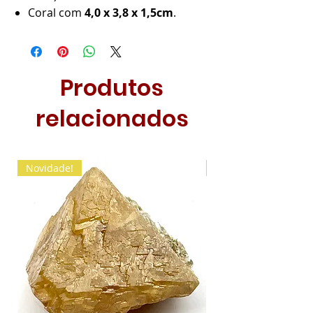
Coral com
4,0 x 3,8 x 1,5cm
.
Produtos
relacionados
Novidade!
Novidade!