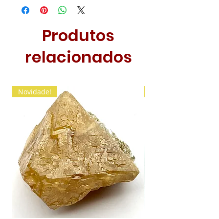
Produtos
relacionados
Novidade!
Novidade!