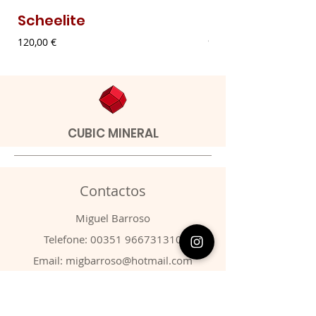
Scheelite
Malaquite Fibr
Preço
Preço
120,00 €
9,00 €
CUBIC MINERAL
Contactos
​Miguel Barroso
Telefone:
00351 966731310
Email:
migbarroso@hotmail.com
Loja