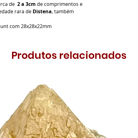
erca de
2 a 3cm
de comprimentos e
iedade rara de
Distena
, também
omount com 28x28x22mm
Produtos relacionados