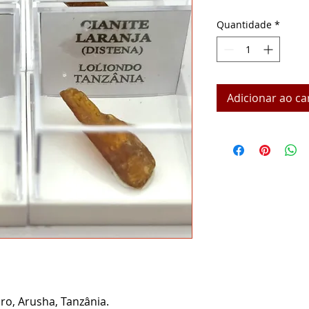
Quantidade
*
Adicionar ao ca
o, Arusha, Tanzânia.