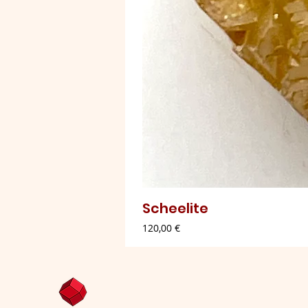
Scheelite
Preço
120,00 €