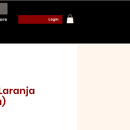
ore
Login
 Laranja
a)
o