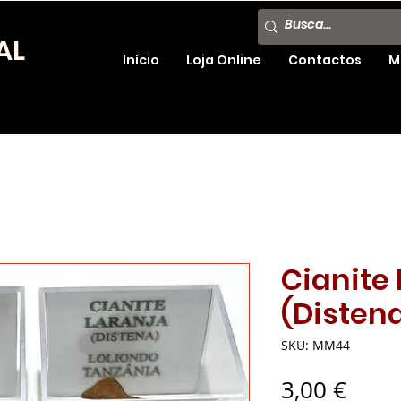
AL
Início
Loja Online
Contactos
M
Cianite
(Disten
SKU: MM44
Preç
3,00 €