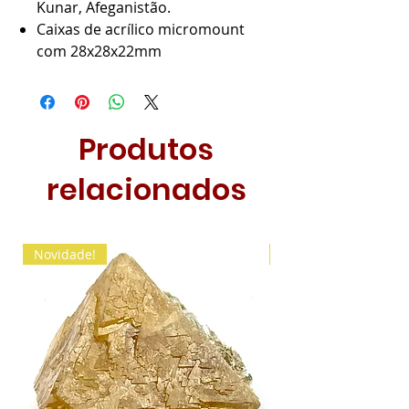
Kunar, Afeganistão.
Caixas de acrílico micromount
com 28x28x22mm
Produtos
relacionados
Novidade!
Novidade!