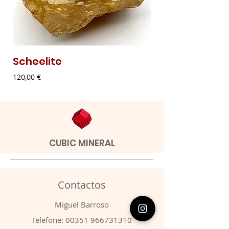
Scheelite
Vanadinite
Preço
Preço
120,00 €
20,00 €
CUBIC MINERAL
Contactos
​Miguel Barroso
Telefone:
00351 966731310