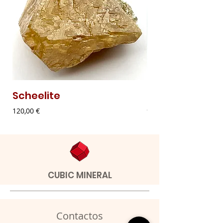
Scheelite
Malaquite Fibr
Preço
Preço
120,00 €
9,00 €
CUBIC MINERAL
Contactos