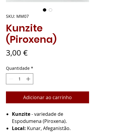
SKU: MM07
Kunzite
(Piroxena)
Preço
3,00 €
Quantidade
*
Adicionar ao carrinho
Kunzite
- variedade de
Espodumena (Piroxena).
Local:
Kunar, Afeganistão.