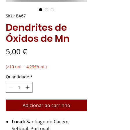
SKU: BA67
Dendrites de
Óxidos de Mn
Preço
5,00 €
(>10 uni. - 4,25€/uni.)
Quantidade
*
Adicionar ao carrinho
Local:
Santiago do Cacém,
Setúbal, Portugal.