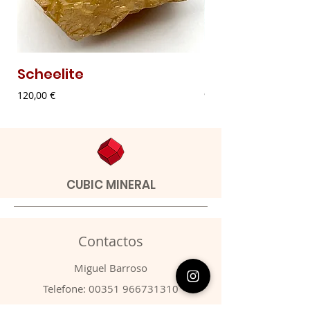
Scheelite
Malaquite Fibr
Preço
Preço
120,00 €
9,00 €
CUBIC MINERAL
Contactos
​Miguel Barroso
Telefone:
00351 966731310
Email:
migbarroso@hotmail.com