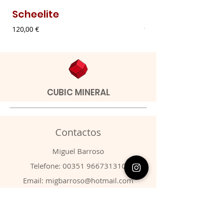
Scheelite
Malaquite Fibr
Preço
Preço
120,00 €
9,00 €
CUBIC MINERAL
Contactos
​Miguel Barroso
Telefone:
00351 966731310
Email:
migbarroso@hotmail.com
Loja