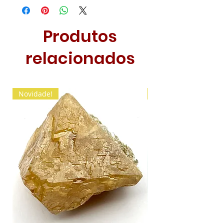
Produtos
relacionados
Novidade!
Novidade!