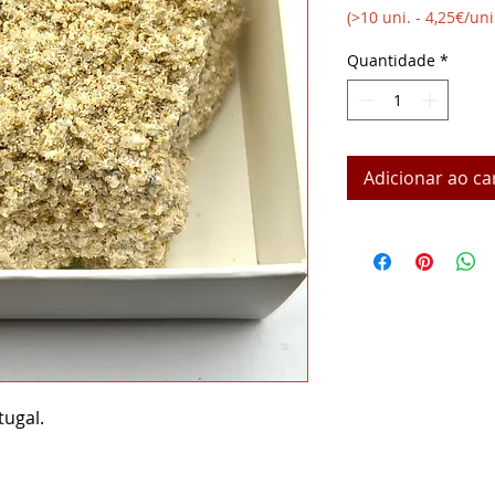
(>10 uni. - 4,25€/uni
Quantidade
*
Adicionar ao ca
tugal.