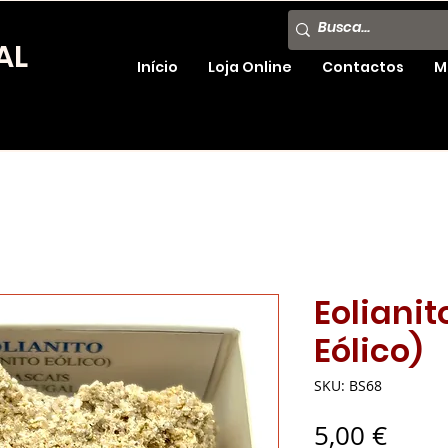
AL
Início
Loja Online
Contactos
M
Eolianit
Eólico)
SKU: BS68
Preç
5,00 €