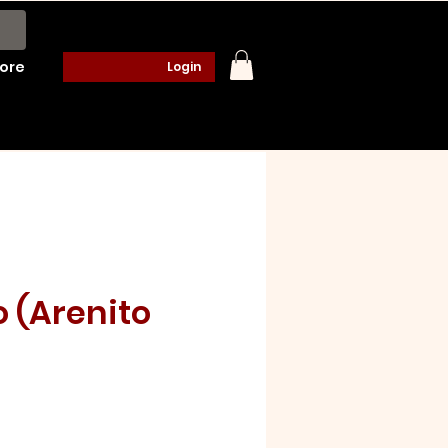
ore
Login
o (Arenito
o