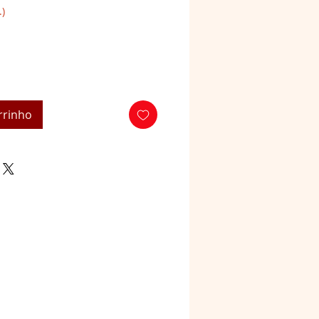
.)
rrinho