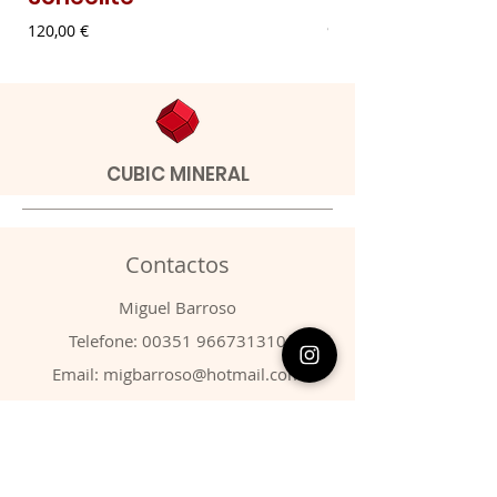
Preço
Preço
120,00 €
9,00 €
CUBIC MINERAL
Contactos
​Miguel Barroso
Telefone:
00351 966731310
Email:
migbarroso@hotmail.com
Loja
SISTEMÁTICA