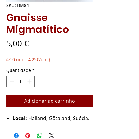
SKU: BM84
Gnaisse
Migmatítico
Preço
5,00 €
(>10 uni. - 4,25€/uni.)
Quantidade
*
Adicionar ao carrinho
Local:
Halland, Götaland, Suécia.