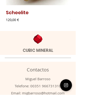
Scheelite
Malaquite Fibr
Preço
Preço
120,00 €
9,00 €
CUBIC MINERAL
Contactos
​Miguel Barroso
Telefone:
00351 966731310
Email:
migbarroso@hotmail.com