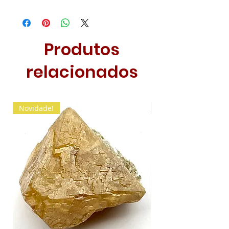
Produtos
relacionados
Novidade!
Novidade!