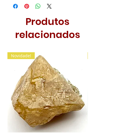
Produtos
relacionados
Novidade!
Novidade!