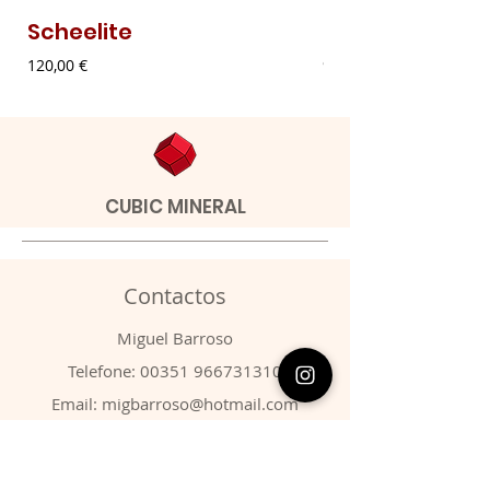
Scheelite
Malaquite Fibr
Preço
Preço
120,00 €
9,00 €
CUBIC MINERAL
Contactos
​Miguel Barroso
Telefone:
00351 966731310
Email:
migbarroso@hotmail.com
Loja