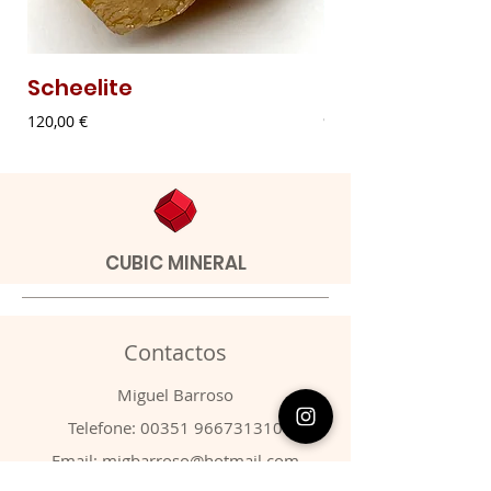
Scheelite
Malaquite Fibr
Preço
Preço
120,00 €
9,00 €
CUBIC MINERAL
Contactos
​Miguel Barroso
Telefone:
00351 966731310
Email:
migbarroso@hotmail.com