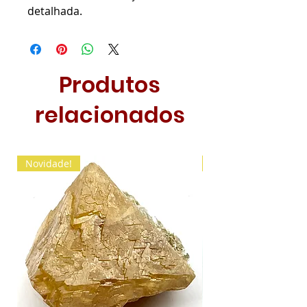
detalhada.
Produtos
relacionados
Novidade!
Novidade!