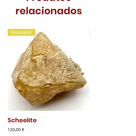
relacionados
Novidade!
Novidade!
Scheelite
Vanadinite
Preço
Preço
120,00 €
20,00 €