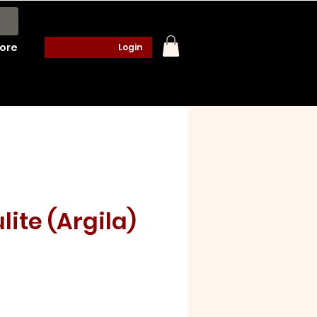
ore
Login
ite (Argila)
o