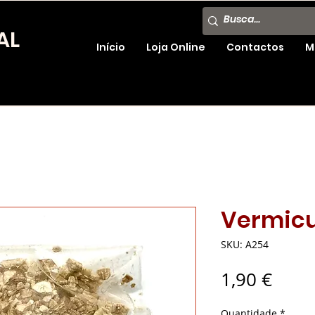
AL
Início
Loja Online
Contactos
M
Vermicul
SKU: A254
Preç
1,90 €
Quantidade
*