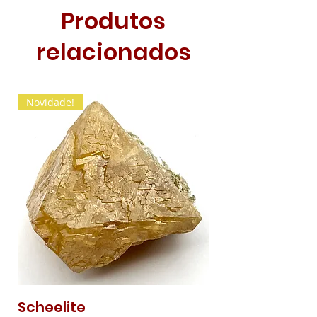
Produtos
relacionados
Novidade!
Novidade!
Scheelite
Malaquite Fibr