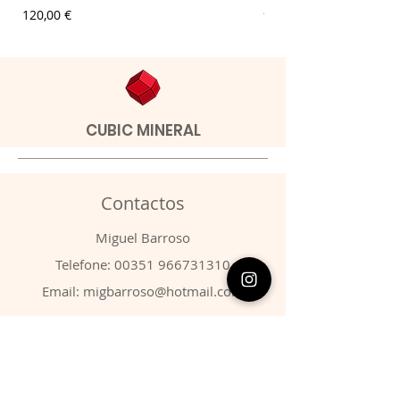
Preço
Preço
120,00 €
9,00 €
CUBIC MINERAL
Contactos
​Miguel Barroso
Telefone:
00351 966731310
Email:
migbarroso@hotmail.com
Loja
SISTEMÁTICA