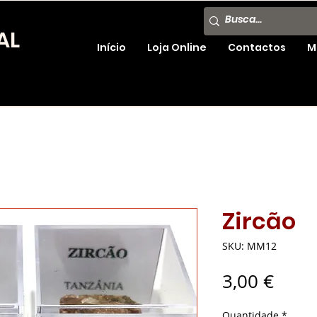
AL
Início
Loja Online
Contactos
M
Zircão
SKU: MM12
Preç
3,00 €
Quantidade
*