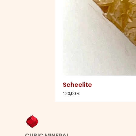
Scheelite
Preço
120,00 €
CUBIC MINERAL