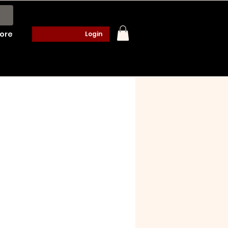
ore
Login
o