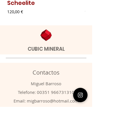
Scheelite
Malaquite Fibr
Preço
Preço
120,00 €
9,00 €
CUBIC MINERAL
Contactos
​Miguel Barroso
Telefone:
00351 966731310
Email:
migbarroso@hotmail.com
Loja