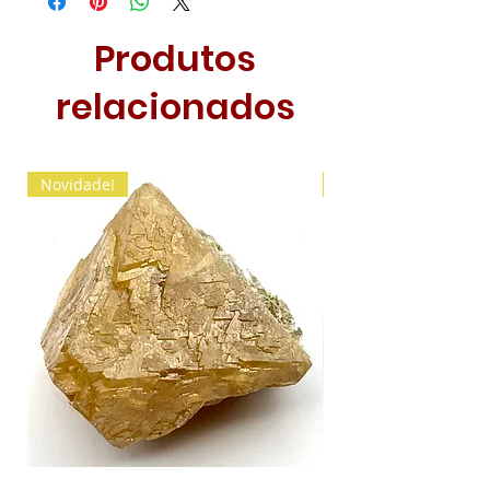
Produtos
relacionados
Novidade!
Novidade!