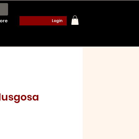
ore
Login
Musgosa
o