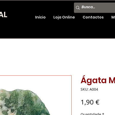
AL
Início
Loja Online
Contactos
M
Ágata 
SKU: A004
Preç
1,90 €
Quantidade
*