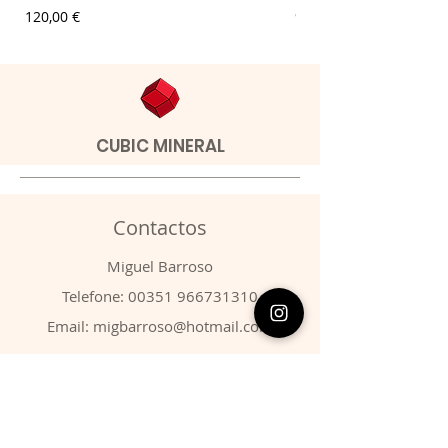
Preço
Preço
120,00 €
9,00 €
CUBIC MINERAL
Contactos
​Miguel Barroso
Telefone:
00351 966731310
Email:
migbarroso@hotmail.com
Loja
SISTEMÁTICA