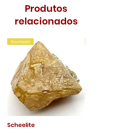
Produtos
relacionados
Novidade!
Novidade!
Scheelite
Malaquite Fibr