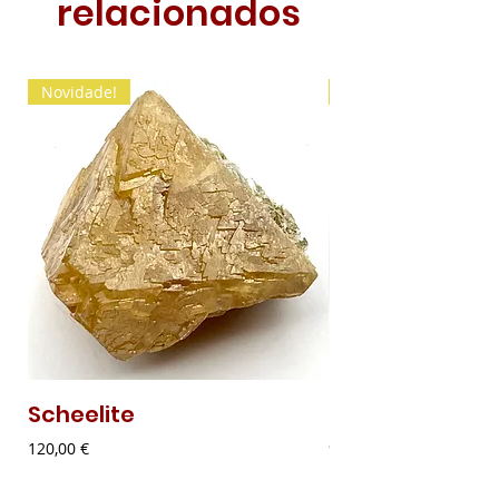
relacionados
Novidade!
Novidade!
Scheelite
Malaquite Fibr
Preço
Preço
120,00 €
9,00 €