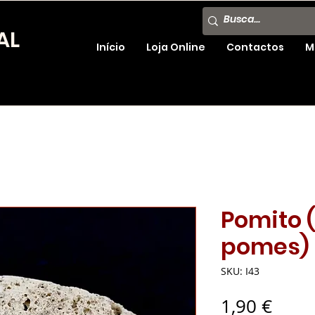
AL
Início
Loja Online
Contactos
M
Pomito 
pomes)
SKU: I43
Preç
1,90 €