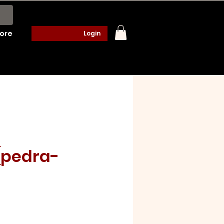
ore
Login
(pedra-
o