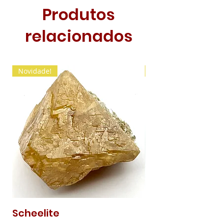
Produtos
relacionados
Novidade!
Novidade!
Scheelite
Malaquite Fibr