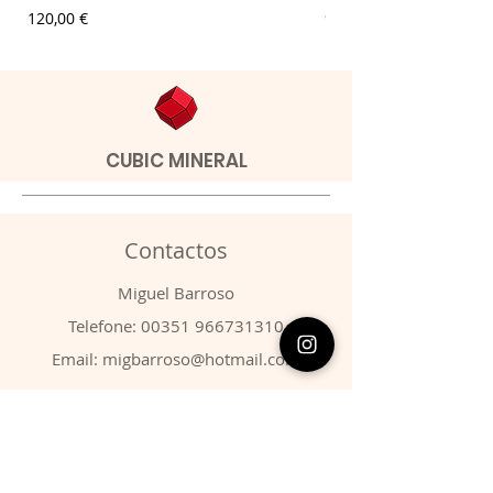
Preço
Preço
120,00 €
9,00 €
CUBIC MINERAL
Contactos
​Miguel Barroso
Telefone:
00351 966731310
Email:
migbarroso@hotmail.com
Loja
SISTEMÁTICA