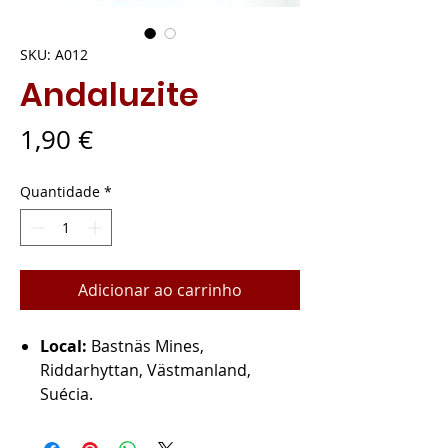
SKU: A012
Andaluzite
Preço
1,90 €
Quantidade
*
Adicionar ao carrinho
Local:
Bastnäs Mines,
Riddarhyttan, Västmanland,
Suécia.