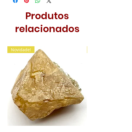
Produtos
relacionados
Novidade!
Novidade!