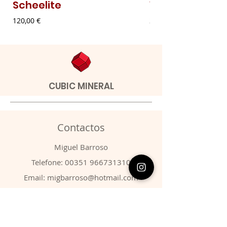
Scheelite
Vanadinite
Preço
Preço
120,00 €
20,00 €
CUBIC MINERAL
Contactos
​Miguel Barroso
Telefone:
00351 966731310
Email:
migbarroso@hotmail.com
Loja