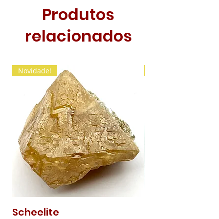
Produtos
relacionados
Novidade!
Novidade!
Scheelite
Malaquite Fibr