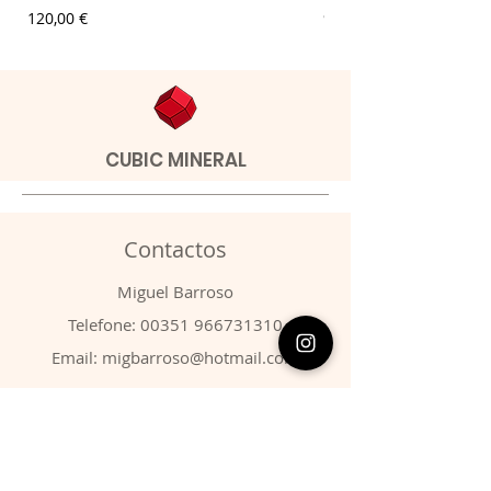
Preço
Preço
120,00 €
9,00 €
CUBIC MINERAL
Contactos
​Miguel Barroso
Telefone:
00351 966731310
Email:
migbarroso@hotmail.com
Loja
SISTEMÁTICA