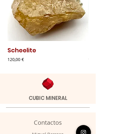
Scheelite
Malaquite Fibr
Preço
Preço
120,00 €
9,00 €
CUBIC MINERAL
Contactos
​Miguel Barroso