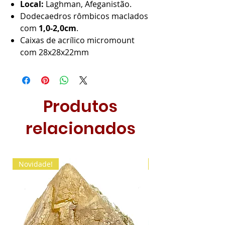
Local:
Laghman, Afeganistão.
Dodecaedros rômbicos maclados
com
1,0-2,0cm
.
Caixas de acrílico micromount
com 28x28x22mm
Produtos
relacionados
Novidade!
Novidade!