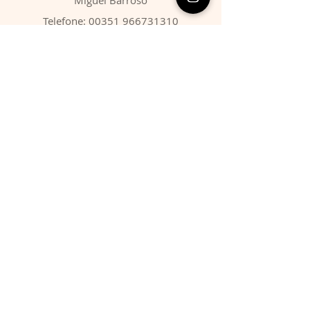
Telefone:
00351 966731310
Email:
migbarroso@hotmail.com
Loja
SISTEMÁTICA
MINERAIS
FÓSSEIS
ANIMAIS
Condições
Entregas & Devoluções
Termos de Serviço
Formas de Pagamento