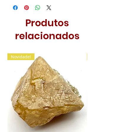
Produtos
relacionados
Novidade!
Novidade!