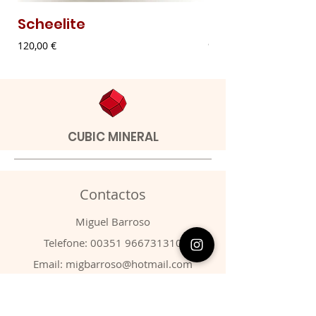
Scheelite
Malaquite Fibr
Preço
Preço
120,00 €
9,00 €
CUBIC MINERAL
Contactos
​Miguel Barroso
Telefone:
00351 966731310
Email:
migbarroso@hotmail.com
Loja